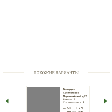
ПОХОЖИЕ ВАРИАНТЫ
Беларусь
Беларусь
Светлогорск
Светлогорск
Интернациональная
Первомайский д.20
Комнат:
2
д.73
Спальных мест:
3
Комнат:
2
Спальных мест:
3
60.00 BYN
от
60.00 BYN
от