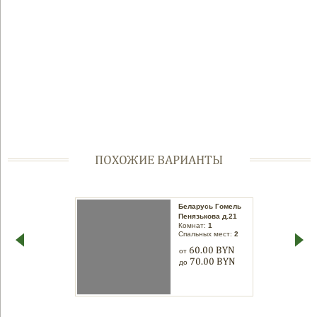
ПОХОЖИЕ ВАРИАНТЫ
Беларусь Гомель
Беларусь Гомель
Трудовая д.5
Пенязькова д.21
Комнат:
1
Комнат:
1
Спальных мест:
2
Спальных мест:
2
60.00 BYN
60.00 BYN
от
от
70.00 BYN
70.00 BYN
до
до