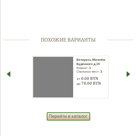
ПОХОЖИЕ ВАРИАНТЫ
Беларусь Могилев
Беларусь Могилёв
пр-т Мира д.35
Будённого д.15
Комнат:
1
Комнат:
1
Спальных мест:
2
Спальных мест:
2
60.00 BYN
0.00 BYN
от
от
80.00 BYN
70.00 BYN
до
до